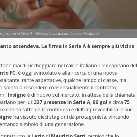
r firmare in Serie A - Glieroidelcalcio.com (screen Youtube)
anto attendeva. La firma in Serie A è sempre più vicina
no mai di riecheggiare nel calcio italiano. L’ex capitano del
nto FC
, è oggi svincolato e alla ricerca di una nuova
saltante: tante aspettative, qualche lampo di classe, ma
no spinto a rescindere consensualmente il contratto,
nni,
Insigne
è di nuovo sul mercato, in attesa della chiamata
parlano per lui:
337 presenze in Serie A
,
96 gol
e circa
75
re che ha fatto della continuità e dell’imprevedibilità le sue
signe
ha vissuto dieci stagioni da protagonista, vincendo
entando simbolo di una generazione.
soprattutto la
Lazio
di
Maurizio Sarri
, tecnico che lo