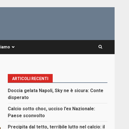
Siamo
ARTICOLI RECENTI
Doccia gelata Napoli, Sky ne è sicura: Conte
disperato
Calcio sotto choc, ucciso l’ex Nazionale:
Paese sconvolto
Precipita dal tetto, terribile lutto nel calcio: il