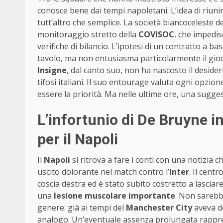
conosce bene dai tempi napoletani. L’idea di riunir
tutt’altro che semplice. La società biancoceleste d
monitoraggio stretto della
COVISOC
, che impedis
verifiche di bilancio. L’ipotesi di un contratto a ba
tavolo, ma non entusiasma particolarmente il gioca
Insigne
, dal canto suo, non ha nascosto il desideri
tifosi italiani. Il suo entourage valuta ogni opzio
essere la priorità. Ma nelle ultime ore, una sugges
L’infortunio di De Bruyne i
per il Napoli
Il
Napoli
si ritrova a fare i conti con una notizia c
uscito dolorante nel match contro l’
Inter
. Il cent
coscia destra ed è stato subito costretto a lasciar
una
lesione muscolare importante
. Non sarebb
genere: già ai tempi del
Manchester City
aveva d
analogo. Un’eventuale assenza prolungata rappr