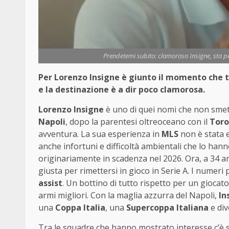
Prendetemi subito: clamoroso Insigne, sta pe
Per Lorenzo Insigne è giunto il momento che t
e la destinazione è a dir poco clamorosa.
Lorenzo Insigne
è uno di quei nomi che non smetto
Napoli
, dopo la parentesi oltreoceano con il
Toro
avventura. La sua esperienza in
MLS
non è stata e
anche infortuni e difficoltà ambientali che lo han
originariamente in scadenza nel 2026. Ora, a 34 a
giusta per rimettersi in gioco in Serie A. I numeri 
assist
. Un bottino di tutto rispetto per un giocato
armi migliori. Con la maglia azzurra del Napoli,
In
una
Coppa Italia
, una
Supercoppa Italiana
e div
Tra le squadre che hanno mostrato interesse c’è 