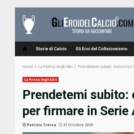
Skip
to
content
Storie di Calcio
Gli Eroi del Collezionismo
Home
La Penna degli Altri
Prendetemi subito: clamoroso In
La Penna degli Altri
Prendetemi subito: 
per firmare in Serie
Patrizio Trecca
27 Ottobre 2025