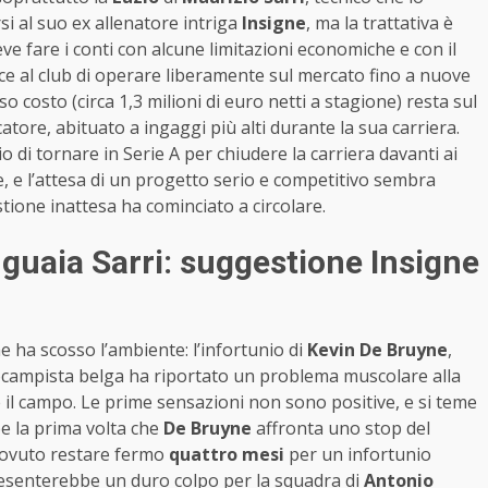
si al suo ex allenatore intriga
Insigne
, ma la trattativa è
eve fare i conti con alcune limitazioni economiche e con il
ce al club di operare liberamente sul mercato fino a nuove
sso costo (circa 1,3 milioni di euro netti a stagione) resta sul
tore, abituato a ingaggi più alti durante la sua carriera.
o di tornare in Serie A per chiudere la carriera davanti ai
ne, e l’attesa di un progetto serio e competitivo sembra
tione inattesa ha cominciato a circolare.
nguaia Sarri: suggestione Insigne
he ha scosso l’ambiente: l’infortunio di
Kevin De Bruyne
,
rocampista belga ha riportato un problema muscolare alla
e il campo. Le prime sensazioni non sono positive, e si teme
e la prima volta che
De Bruyne
affronta uno stop del
ovuto restare fermo
quattro mesi
per un infortunio
esenterebbe un duro colpo per la squadra di
Antonio