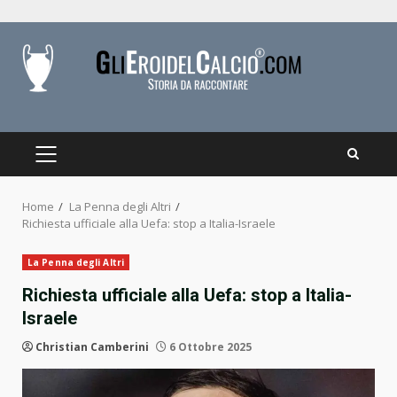
Skip
to
content
PRIMARY
MENU
Home
La Penna degli Altri
Richiesta ufficiale alla Uefa: stop a Italia-Israele
La Penna degli Altri
Richiesta ufficiale alla Uefa: stop a Italia-
Israele
Christian Camberini
6 Ottobre 2025