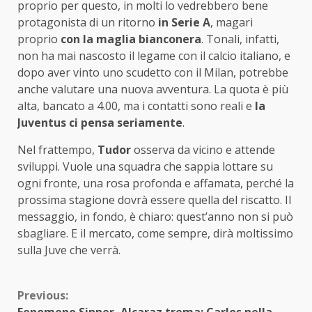
proprio per questo, in molti lo vedrebbero bene
protagonista di un ritorno
in Serie A
, magari
proprio
con la maglia bianconera
. Tonali, infatti,
non ha mai nascosto il legame con il calcio italiano, e
dopo aver vinto uno scudetto con il Milan, potrebbe
anche valutare una nuova avventura. La quota è più
alta, bancato a 4.00, ma i contatti sono reali e
la
Juventus ci pensa seriamente
.
Nel frattempo,
Tudor
osserva da vicino e attende
sviluppi. Vuole una squadra che sappia lottare su
ogni fronte, una rosa profonda e affamata, perché la
prossima stagione dovrà essere quella del riscatto. Il
messaggio, in fondo, è chiaro: quest’anno non si può
sbagliare. E il mercato, come sempre, dirà moltissimo
sulla Juve che verrà.
Continue
Previous:
Fenomeno Sinner, Alcaraz trema: Carlos nella