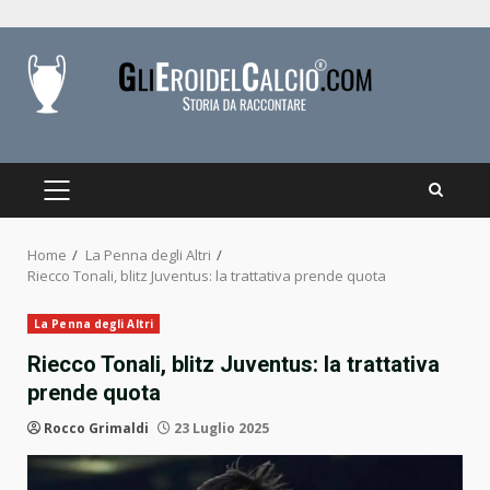
Skip
to
content
PRIMARY
MENU
Home
La Penna degli Altri
Riecco Tonali, blitz Juventus: la trattativa prende quota
La Penna degli Altri
Riecco Tonali, blitz Juventus: la trattativa
prende quota
Rocco Grimaldi
23 Luglio 2025