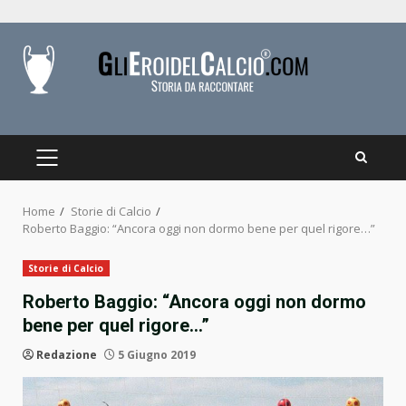
Skip
to
content
PRIMARY
MENU
Home
Storie di Calcio
Roberto Baggio: “Ancora oggi non dormo bene per quel rigore…”
Storie di Calcio
Roberto Baggio: “Ancora oggi non dormo
bene per quel rigore…”
Redazione
5 Giugno 2019