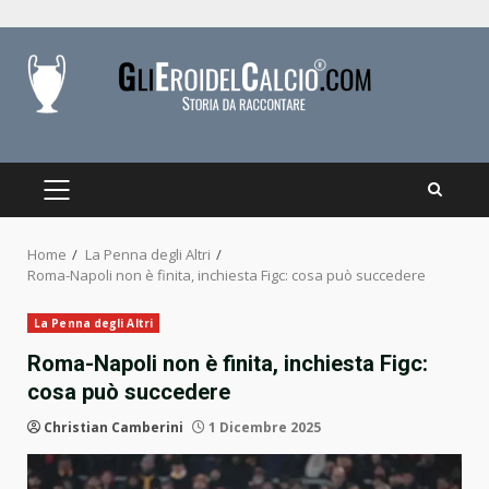
Skip
to
content
PRIMARY
MENU
Home
La Penna degli Altri
Roma-Napoli non è finita, inchiesta Figc: cosa può succedere
La Penna degli Altri
Roma-Napoli non è finita, inchiesta Figc:
cosa può succedere
Christian Camberini
1 Dicembre 2025