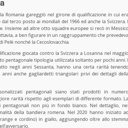
ia
la Romania gareggiò nel girone di qualificazione in cui er
 dal terzo posto ai mondiali del 1966 ed anche la Svizzera. 
one. Insieme ad altre otto squadre europee si recò in Messic
 tuttavia, a ben figurare in un raggruppamento che prevedev
 di Pelè nonché la Cecoslovacchia.
lificazione giocata contro la Svizzera a Losanna nel maggi
 pentagonale tipologia utilizzata soltanto per pochi anni. 
ttutto negli anni Sessanta, hanno una certa rarità tenend
anni anche gagliardetti triangolari privi dei dettagli dell
rsonalizzati pentagonali siano stati prodotti in numer
ore rarità rispetto agli esemplari di differente formato. L
i pentagonali non più in fondo bianco. Nel dettaglio, ne
onalità della bandiera romena. Nel 2020 hanno iniziato a
frange e cordino) in giallo, aggiungendo oltre allo stemm
ell’avversario.