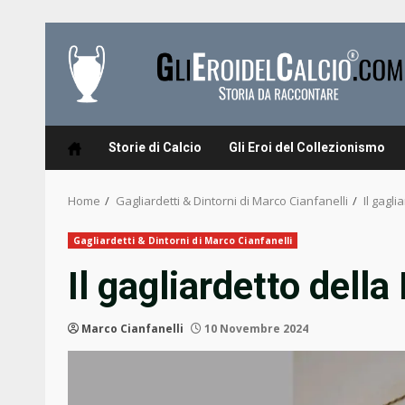
Skip
to
content
Storie di Calcio
Gli Eroi del Collezionismo
Home
Gagliardetti & Dintorni di Marco Cianfanelli
Il gagl
Gagliardetti & Dintorni di Marco Cianfanelli
Il gagliardetto dell
Marco Cianfanelli
10 Novembre 2024