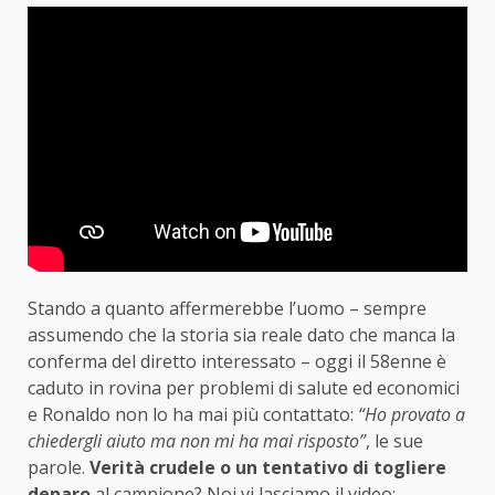
Stando a quanto affermerebbe l’uomo – sempre
assumendo che la storia sia reale dato che manca la
conferma del diretto interessato – oggi il 58enne è
caduto in rovina per problemi di salute ed economici
e Ronaldo non lo ha mai più contattato:
“Ho provato a
chiedergli aiuto ma non mi ha mai risposto”
, le sue
parole.
Verità crudele o un tentativo di togliere
denaro
al campione? Noi vi lasciamo il video: