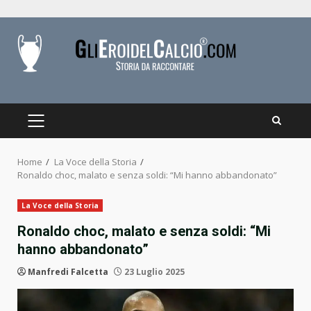
Skip
to
content
PRIMARY
MENU
Home
La Voce della Storia
Ronaldo choc, malato e senza soldi: “Mi hanno abbandonato”
La Voce della Storia
Ronaldo choc, malato e senza soldi: “Mi
hanno abbandonato”
Manfredi Falcetta
23 Luglio 2025