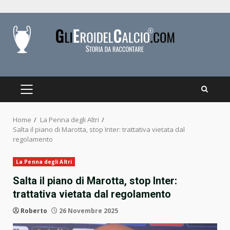
Skip
to
content
PRIMARY
MENU
Home
La Penna degli Altri
Salta il piano di Marotta, stop Inter: trattativa vietata dal
regolamento
La Penna degli Altri
Salta il piano di Marotta, stop Inter:
trattativa vietata dal regolamento
Roberto
26 Novembre 2025