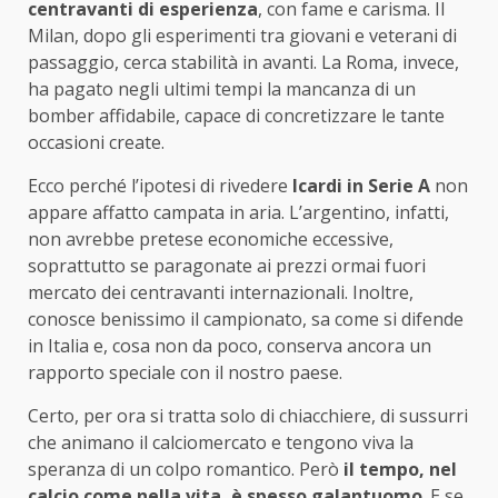
centravanti di esperienza
, con fame e carisma. Il
Milan, dopo gli esperimenti tra giovani e veterani di
passaggio, cerca stabilità in avanti. La Roma, invece,
ha pagato negli ultimi tempi la mancanza di un
bomber affidabile, capace di concretizzare le tante
occasioni create.
Ecco perché l’ipotesi di rivedere
Icardi in Serie A
non
appare affatto campata in aria. L’argentino, infatti,
non avrebbe pretese economiche eccessive,
soprattutto se paragonate ai prezzi ormai fuori
mercato dei centravanti internazionali. Inoltre,
conosce benissimo il campionato, sa come si difende
in Italia e, cosa non da poco, conserva ancora un
rapporto speciale con il nostro paese.
Certo, per ora si tratta solo di chiacchiere, di sussurri
che animano il calciomercato e tengono viva la
speranza di un colpo romantico. Però
il tempo, nel
calcio come nella vita, è spesso galantuomo
. E se