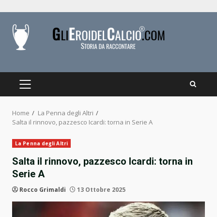
Skip
to
content
PRIMARY
MENU
Home
La Penna degli Altri
Salta il rinnovo, pazzesco Icardi: torna in Serie A
La Penna degli Altri
Salta il rinnovo, pazzesco Icardi: torna in
Serie A
Rocco Grimaldi
13 Ottobre 2025