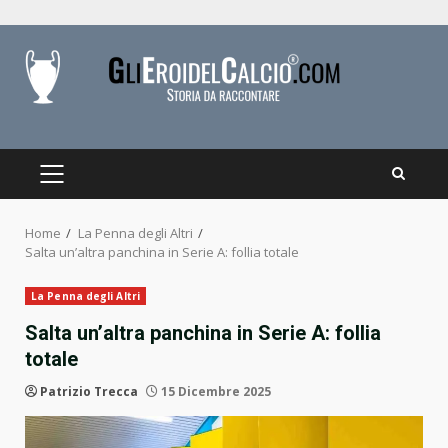
Skip
to
content
PRIMARY
MENU
Home
La Penna degli Altri
Salta un’altra panchina in Serie A: follia totale
La Penna degli Altri
Salta un’altra panchina in Serie A: follia
totale
Patrizio Trecca
15 Dicembre 2025