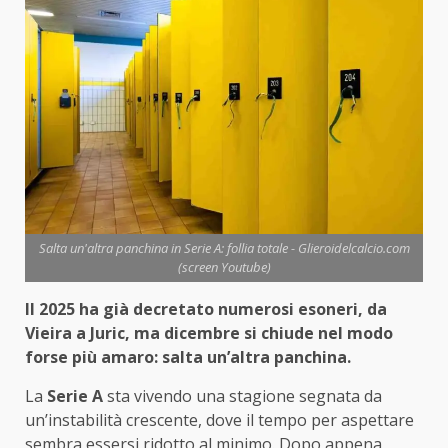
Salta un'altra panchina in Serie A: follia totale - Glieroidelcalcio.com
(screen Youtube)
Il 2025 ha già decretato numerosi esoneri, da
Vieira a Juric, ma dicembre si chiude nel modo
forse più amaro: salta un’altra panchina.
La
Serie
A
sta vivendo una stagione segnata da
un’instabilità crescente, dove il tempo per aspettare
sembra essersi ridotto al minimo. Dopo appena