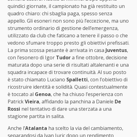
quindici giornate, il campionato ha già restituito un
quadro chiaro: chi sbaglia paga, spesso senza
appello. Gli esoneri non sono più l’eccezione, ma uno
strumento ordinario di gestione dell’emergenza,
utilizzato da club che faticano a tenere il passo o che
vedono sfumare troppo presto gli obiettivi prefissati.
La prima scossa pesante è arrivata in casa
Juventus
,
con l’esonero di Igor
Tudor
a fine ottobre, decisione
maturata dopo una serie di risultati altalenanti e una
squadra incapace di trovare continuità. Al suo posto
è stato chiamato Luciano
Spalletti
, con l’obiettivo di
ricostruire identità e solidità. Quasi contestualmente
è toccato al
Genoa
, che ha chiuso l’esperienza con
Patrick
Vieira
, affidando la panchina a Daniele
De
Rossi
nel tentativo di dare una sterzata a una
stagione partita in salita.
Anche l’
Atalanta
ha scelto la via del cambiamento,
separandosi da Ivan Juric dopo un rendimento