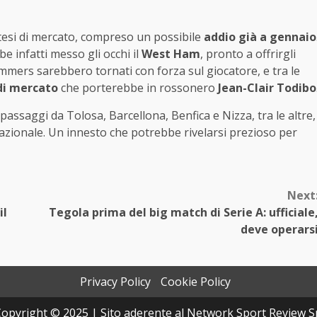
tesi di mercato, compreso un possibile
addio già a gennaio
 infatti messo gli occhi il
West Ham
, pronto a offrirgli
mers sarebbero tornati con forza sul giocatore, e tra le
di mercato
che porterebbe in rossonero
Jean-Clair Todibo
 passaggi da Tolosa, Barcellona, Benfica e Nizza, tra le altre,
azionale. Un innesto che potrebbe rivelarsi prezioso per
Next
il
Tegola prima del big match di Serie A: ufficiale
deve operars
Privacy Policy
Cookie Policy
opyright © 2025 | Sito aderente al Network Sport Review S