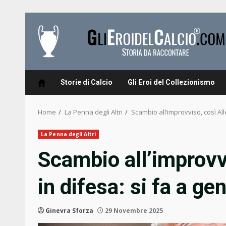
Skip
to
content
Storie di Calcio
Gli Eroi del Collezionismo
Home
La Penna degli Altri
Scambio all’improvviso, così Alle
La Penna degli Altri
Scambio all’improvvi
in difesa: si fa a ge
Ginevra Sforza
29 Novembre 2025