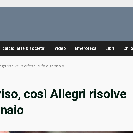
calcio, arte & societa’
Video
Emeroteca
Libri
Chi 
gri risolve in difesa: si fa a gennaio
so, così Allegri risolve
nnaio