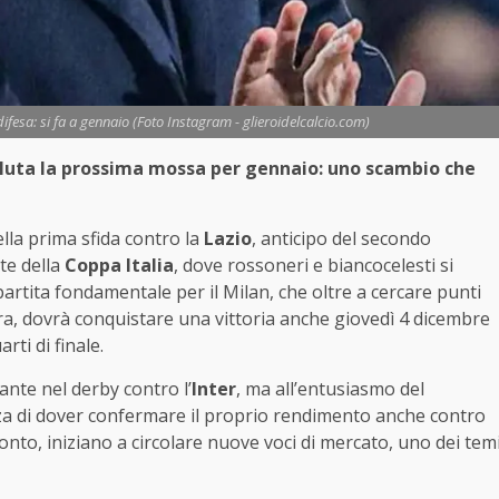
difesa: si fa a gennaio (Foto Instagram - glieroidelcalcio.com)
valuta la prossima mossa per gennaio: uno scambio che
lla prima sfida contro la
Lazio
, anticipo del secondo
te della
Coppa Italia
, dove rossoneri e biancocelesti si
partita fondamentale per il Milan, che oltre a cercare punti
ra, dovrà conquistare una vittoria anche giovedì 4 dicembre
rti di finale.
ante nel derby contro l’
Inter
, ma all’entusiasmo del
a di dover confermare il proprio rendimento anche contro
onto, iniziano a circolare nuove voci di mercato, uno dei tem