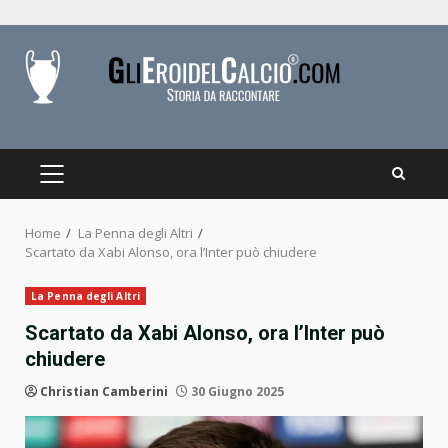
Skip
to
content
PRIMARY
MENU
Home
La Penna degli Altri
Scartato da Xabi Alonso, ora l’Inter può chiudere
La Penna degli Altri
Scartato da Xabi Alonso, ora l’Inter può
chiudere
Christian Camberini
30 Giugno 2025