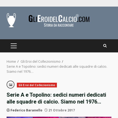
Skip
to
content
PRIMARY
MENU
Home
Gli Eroi del Collezionismo
Serie A e Topolino: sedici numeri dedicati alle squadre di calcio.
Siamo nel 1976…
Gli Eroi del Collezionismo
Serie A e Topolino: sedici numeri dedicati
alle squadre di calcio. Siamo nel 1976…
Federico Baranello
21 Ottobre 2017