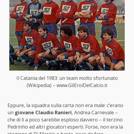
Il Catania del 1983: un team molto sfortunato
(Wikipedia) – www.GliEroiDelCalcio.it
Eppure, la squadra sulla carta non era male: c’erano
un
giovane Claudio Ranieri
, Andrea Carnevale –
che di lì a poco sarebbe esploso davvero – il terzino
Pedrinho ed altri giocatori esperti. Forse, non era la
stagione di Di Marzio e basta, poco da fare.