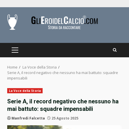
Skip
to
content
PRIMARY
MENU
Home
La Voce della Storia
Serie A, il record negativo che nessuno ha mai battuto: squadre
impensabili
La Voce della Storia
Serie A, il record negativo che nessuno ha
mai battuto: squadre impensabili
Manfredi Falcetta
25 Agosto 2025