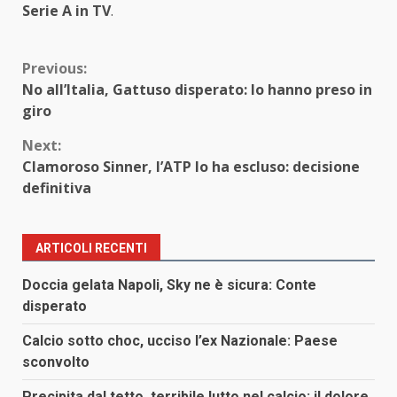
Serie A in TV
.
Continue
Previous:
No all’Italia, Gattuso disperato: lo hanno preso in
Reading
giro
Next:
Clamoroso Sinner, l’ATP lo ha escluso: decisione
definitiva
ARTICOLI RECENTI
Doccia gelata Napoli, Sky ne è sicura: Conte
disperato
Calcio sotto choc, ucciso l’ex Nazionale: Paese
sconvolto
Precipita dal tetto, terribile lutto nel calcio: il dolore