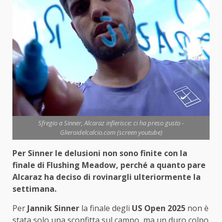
Sfregio a Sinner, Alcaraz infierisce: ci ha preso gusto -
Glieroidelcalcio.com (screen youtube)
Per Sinner le delusioni non sono finite con la
finale di Flushing Meadow, perché a quanto pare
Alcaraz ha deciso di rovinargli ulteriormente la
settimana.
Per
Jannik Sinner
la finale degli
US Open 2025
non è
stata solo una sconfitta sul campo, ma un duro colpo