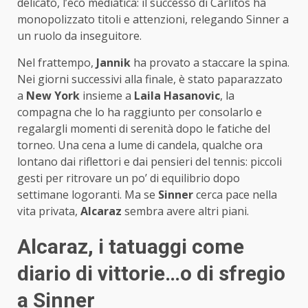
delicato, l’eco mediatica: il successo di Carlitos ha
monopolizzato titoli e attenzioni, relegando Sinner a
un ruolo da inseguitore.
Nel frattempo,
Jannik
ha provato a staccare la spina.
Nei giorni successivi alla finale, è stato paparazzato
a
New York
insieme a
Laila Hasanovic
, la
compagna che lo ha raggiunto per consolarlo e
regalargli momenti di serenità dopo le fatiche del
torneo. Una cena a lume di candela, qualche ora
lontano dai riflettori e dai pensieri del tennis: piccoli
gesti per ritrovare un po’ di equilibrio dopo
settimane logoranti. Ma se
Sinner
cerca pace nella
vita privata,
Alcaraz
sembra avere altri piani.
Alcaraz, i tatuaggi come
diario di vittorie…o di sfregio
a Sinner