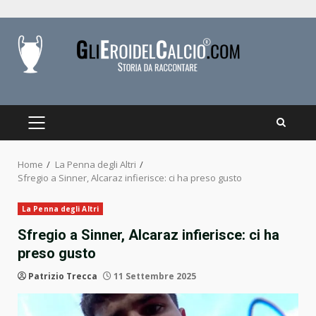
Skip
to
content
PRIMARY
MENU
Home
La Penna degli Altri
Sfregio a Sinner, Alcaraz infierisce: ci ha preso gusto
La Penna degli Altri
Sfregio a Sinner, Alcaraz infierisce: ci ha
preso gusto
Patrizio Trecca
11 Settembre 2025