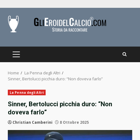
Skip
to
content
PRIMARY
MENU
Home
La Penna degli Altri
Sinner, Bertolucci picchia duro: “Non doveva farlo”
La Penna degli Altri
Sinner, Bertolucci picchia duro: “Non
doveva farlo”
Christian Camberini
8 Ottobre 2025