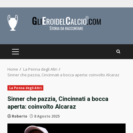
Skip
to
content
PRIMARY
MENU
Home
La Penna degli Altri
Sinner che pazzia, Cincinnati a bocca aperta: coinvolto Alcaraz
La Penna degli Altri
Sinner che pazzia, Cincinnati a bocca
aperta: coinvolto Alcaraz
Roberto
8 Agosto 2025