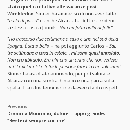
stato quello relativo alle vacanze post
Wimbledon.
Sinner ha ammesso di non aver fatto
“
nulla di pazzo
” e anche Alcaraz ha detto sorridendo
la stessa cosa a Jannik: “
Non ho fatto nulla di folle
“.
“
Ho trascorso due settimane a casa e una nel sud della
Spagna. È stato bello
– ha poi aggiunto Carlos –
Sai,
tre settimane a casa in estate… mi sono quasi annoiato.
Non ero abituato.
Era almeno un anno che non vedevo
tutti i miei amici e tutte le persone fare ciò che volevano”.
Sinner ha ascoltato annuendo, per poi salutare
Alcaraz con una stretta di mano e una pacca sulla
spalla. Tra i due fenomeni c’è davvero tanto rispetto.
Continue
Previous:
Dramma Mourinho, dolore troppo grande:
Reading
“Resterà sempre con me”