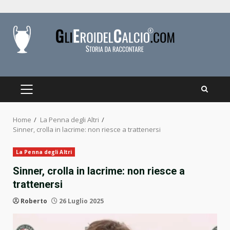
Skip
to
content
PRIMARY
MENU
Home
La Penna degli Altri
Sinner, crolla in lacrime: non riesce a trattenersi
La Penna degli Altri
Sinner, crolla in lacrime: non riesce a
trattenersi
Roberto
26 Luglio 2025