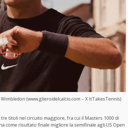
 Wimbledon (www.glieroidelcalcio.com – X ItTakesTennis)
 tre titoli nel circuito maggiore, fra cui il Masters 1000 di
ha come risultato finale migliore la semifinale agli US Open