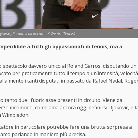
www.glieroidelcalcio.com - X We Are Tennis)
perdibile a tutti gli appassionati di tennis, ma a
o spettacolo davvero unico al Roland Garros, disputando un
ocato per praticamente tutto il tempo a un’intensità, velocità
lla mente i tanti disputati in passato da Rafael Nadal, Roge
ltanto due i fuoriclasse presenti in circuito. Viene da
terzo incomodo, come ama ancora oggi definirsi Djokovic, e l
a Wimbledon.
giocatore in particolare potrebbe fare una brutta sorpresa a
tiamo parlando in maniera più precisa.