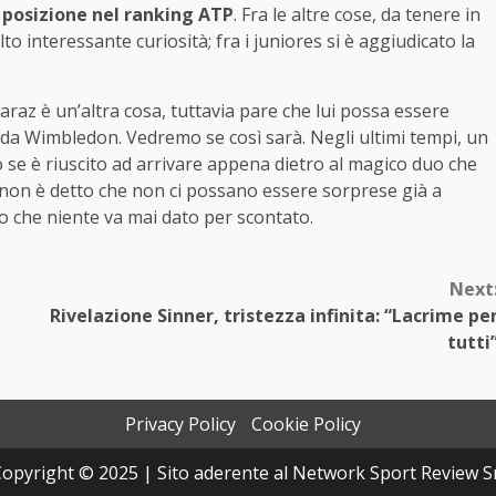
 posizione nel ranking ATP
. Fra le altre cose, da tenere in
interessante curiosità; fra i juniores si è aggiudicato la
raz è un’altra cosa, tuttavia pare che lui possa essere
da Wimbledon. Vedremo se così sarà. Negli ultimi tempi, un
se è riuscito ad arrivare appena dietro al magico duo che
 nnon è detto che non ci possano essere sorprese già a
o che niente va mai dato per scontato.
Next
Rivelazione Sinner, tristezza infinita: “Lacrime pe
tutti
Privacy Policy
Cookie Policy
opyright © 2025 | Sito aderente al Network Sport Review S