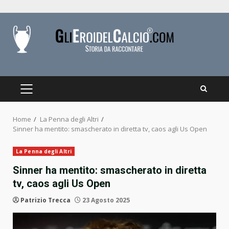
Skip
to
content
PRIMARY
MENU
Home
La Penna degli Altri
Sinner ha mentito: smascherato in diretta tv, caos agli Us Open
La Penna degli Altri
Sinner ha mentito: smascherato in diretta
tv, caos agli Us Open
Patrizio Trecca
23 Agosto 2025