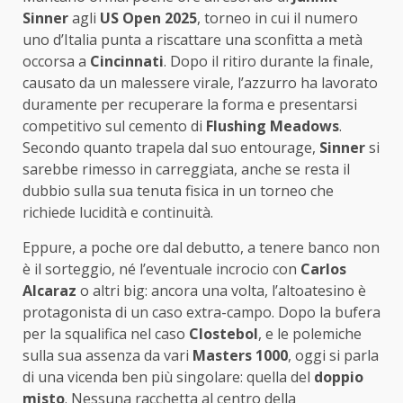
Sinner
agli
US Open 2025
, torneo in cui il numero
uno d’Italia punta a riscattare una sconfitta a metà
occorsa a
Cincinnati
. Dopo il ritiro durante la finale,
causato da un malessere virale, l’azzurro ha lavorato
duramente per recuperare la forma e presentarsi
competitivo sul cemento di
Flushing Meadows
.
Secondo quanto trapela dal suo entourage,
Sinner
si
sarebbe rimesso in carreggiata, anche se resta il
dubbio sulla sua tenuta fisica in un torneo che
richiede lucidità e continuità.
Eppure, a poche ore dal debutto, a tenere banco non
è il sorteggio, né l’eventuale incrocio con
Carlos
Alcaraz
o altri big: ancora una volta, l’altoatesino è
protagonista di un caso extra-campo. Dopo la bufera
per la squalifica nel caso
Clostebol
, e le polemiche
sulla sua assenza da vari
Masters 1000
, oggi si parla
di una vicenda ben più singolare: quella del
doppio
misto
. Nessuna racchetta al centro della