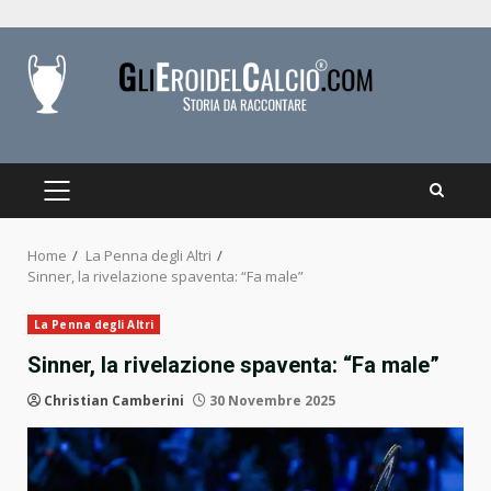
Skip
to
content
PRIMARY
MENU
Home
La Penna degli Altri
Sinner, la rivelazione spaventa: “Fa male”
La Penna degli Altri
Sinner, la rivelazione spaventa: “Fa male”
Christian Camberini
30 Novembre 2025