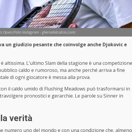
 Us Open (Foto Instagram - glieroidelcalcio.com)
va un giudizio pesante che coinvolge anche Djokovic e
 è altissima. L’ultimo Slam della stagione è una competizion
l pubblico caldo e rumoroso, ma anche perché arriva a fine
tale di ogni giocatore è messa alla prova.
et con il caldo umido di Flushing Meadows può trasformarsi in
travolgere pronostici e gerarchie. Le parole su Sinner in
la verità
me numero uno del mondo e con una condizione che, almeno