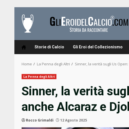
Skip
to
content
Storie di Calcio
Gli Eroi del Collezionismo
Home
La Penna degli Altri
Sinner, la verità sugli Us Open:
La Penna degli Altri
Sinner, la verità sug
anche Alcaraz e Djo
Rocco Grimaldi
12 Agosto 2025