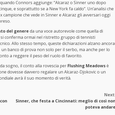
o quando Connors aggiunge: “Alcaraz o Sinner uno dopo
cinque, e soprattutto se a New York fa caldo”. Un’analisi che
x campione che vede in Sinner e Alcaraz gli avversari oggi
preso.
nto del genere
da una voce autorevole come quella di
i conferma ormai nel ristretto gruppo di tennisti
 tecnico. Allo stesso tempo, queste dichiarazioni alzano ancora
 un banco di prova non solo per il serbo, ma anche per lo
nto a reggere il peso del ruolo di favorito.
e da sogno, il conto alla rovescia per
Flushing Meadows
è
bellone dovesse davvero regalare un Alcaraz-Djokovic o un
ondiale avrà il suo momento di verità.
Next
 con
Sinner, che festa a Cincinnati: meglio di così no
poteva andar