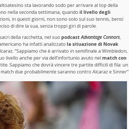
e altoatesino sta lavorando sodo per arrivare al top della
anno nella seconda settimana, quando
il livello degli
ioni, in questi giorni, non sono solo sul suo tennis, bensì
so di dire la sua, senza troppi giri di parole.
sacri della racchetta, nel suo
podcast
Advantage Connors
,
 americano ha infatti analizzato
la situazione di Novak
Alcaraz. “Sappiamo che è arrivato in semifinale a Wimbledon,
uo livello anche per via dell’infortunio avuto nel
match con
te. Sappiamo che dovrà vincere tre partite difficili di fila: un
sti match due probabilmente saranno contro Alcaraz e Sinner”