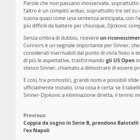
Parole che non passano inosservate, soprattutt
l’altro è un compito arduo, soprattutto tre set su 
suona quasi come una sentenza anticipata, con l’e
più difficili da battere per chiunque, Djokovic com
Senza ombra di dubbio, ricevere
un riconoscime
Connors è un segnale importante per Sinner, che s
considerati inarrivabili dal punto di vista fisico e
di più le aspettative, trasformando
gli US Open
in
stesso Sinner, chiamato a dimostrare di essere pro
E così, tra pronostici, grandi nomi e possibili sfid
ufficialmente iniziato. Una cosa è certa: se il ta
Sinner-Djokovic a eliminazione diretta, il tennis m
Continue
Previous:
Coppia da sogno in Serie B, prendono Balotelli
Reading
l’ex Napoli