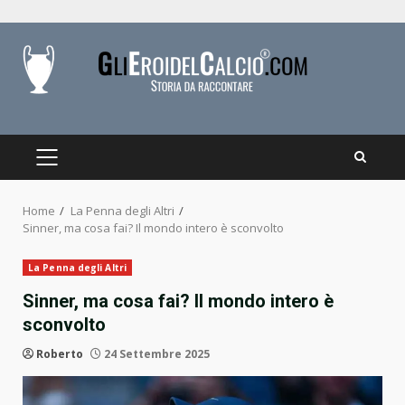
Skip
to
content
PRIMARY
MENU
Home
La Penna degli Altri
Sinner, ma cosa fai? Il mondo intero è sconvolto
La Penna degli Altri
Sinner, ma cosa fai? Il mondo intero è
sconvolto
Roberto
24 Settembre 2025