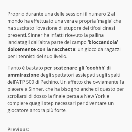
Proprio durante una delle sessioni il numero 2 al
mondo ha effettuato una vera e propria ‘magia’ che
ha suscitato l’ovazione di stupore dei tifosi cinesi
presenti. Sinner ha infatti ricevuto la pallina
lanciatagli dall’altra parte del campo
‘bloccandola’
dolcemente con la racchetta
: un gioco da ragazzi
per i tennisti del suo livello.
Tanto è bastato
per scatenare gli ‘ooohhh’ di
ammirazione
degli spettatori assiepati sugli spalti
dell’ATP 500 di Pechino. Un affetto che ovviamente fa
piacere a Sinner, che ha bisogno anche di questo per
scrollarsi di dosso la finale persa a New York e
compiere quegli step necessari per diventare un
giocatore ancora più forte.
Continue
Previous: