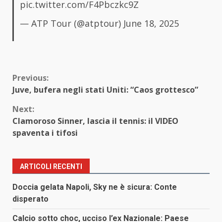
pic.twitter.com/F4Pbczkc9Z
— ATP Tour (@atptour)
June 18, 2025
Continue
Previous:
Juve, bufera negli stati Uniti: “Caos grottesco”
Reading
Next:
Clamoroso Sinner, lascia il tennis: il VIDEO
spaventa i tifosi
ARTICOLI RECENTI
Doccia gelata Napoli, Sky ne è sicura: Conte
disperato
Calcio sotto choc, ucciso l’ex Nazionale: Paese