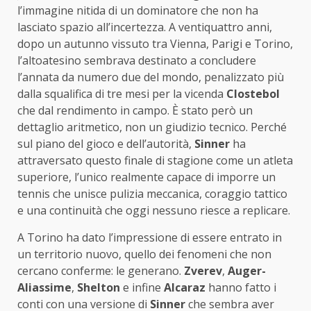
l’immagine nitida di un dominatore che non ha
lasciato spazio all’incertezza. A ventiquattro anni,
dopo un autunno vissuto tra Vienna, Parigi e Torino,
l’altoatesino sembrava destinato a concludere
l’annata da numero due del mondo, penalizzato più
dalla squalifica di tre mesi per la vicenda
Clostebol
che dal rendimento in campo. È stato però un
dettaglio aritmetico, non un giudizio tecnico. Perché
sul piano del gioco e dell’autorità,
Sinner
ha
attraversato questo finale di stagione come un atleta
superiore, l’unico realmente capace di imporre un
tennis che unisce pulizia meccanica, coraggio tattico
e una continuità che oggi nessuno riesce a replicare.
A Torino ha dato l’impressione di essere entrato in
un territorio nuovo, quello dei fenomeni che non
cercano conferme: le generano.
Zverev
,
Auger-
Aliassime
,
Shelton
e infine
Alcaraz
hanno fatto i
conti con una versione di
Sinner
che sembra aver