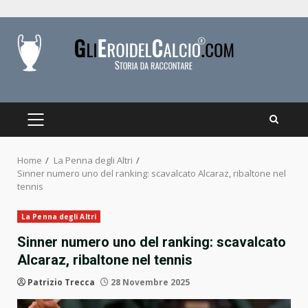
Skip
to
content
PRIMARY
MENU
Home
La Penna degli Altri
Sinner numero uno del ranking: scavalcato Alcaraz, ribaltone nel
tennis
La Penna degli Altri
Sinner numero uno del ranking: scavalcato
Alcaraz, ribaltone nel tennis
Patrizio Trecca
28 Novembre 2025