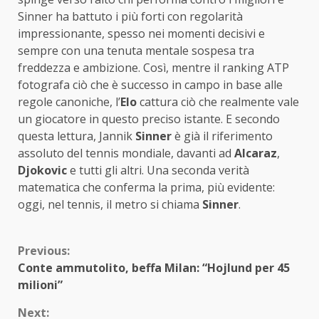
Sinner ha battuto i più forti con regolarità
impressionante, spesso nei momenti decisivi e
sempre con una tenuta mentale sospesa tra
freddezza e ambizione. Così, mentre il ranking ATP
fotografa ciò che è successo in campo in base alle
regole canoniche, l’
Elo
cattura ciò che realmente vale
un giocatore in questo preciso istante. E secondo
questa lettura, Jannik
Sinner
è già il riferimento
assoluto del tennis mondiale, davanti ad
Alcaraz
,
Djokovic
e tutti gli altri. Una seconda verità
matematica che conferma la prima, più evidente:
oggi, nel tennis, il metro si chiama
Sinner
.
Continue
Previous:
Conte ammutolito, beffa Milan: “Hojlund per 45
Reading
milioni”
Next: