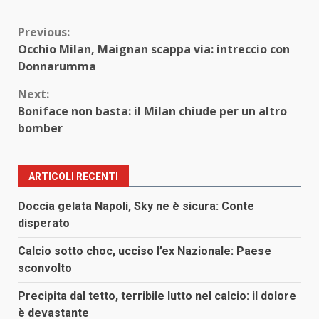
Continue
Previous:
Occhio Milan, Maignan scappa via: intreccio con
Reading
Donnarumma
Next:
Boniface non basta: il Milan chiude per un altro
bomber
ARTICOLI RECENTI
Doccia gelata Napoli, Sky ne è sicura: Conte
disperato
Calcio sotto choc, ucciso l’ex Nazionale: Paese
sconvolto
Precipita dal tetto, terribile lutto nel calcio: il dolore
è devastante