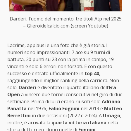
Darderi, l’uomo del momento: tre titoli Atp nel 2025
– Glieroidelcalcio.com (screen Youtube)
Lacrime, applausi e una foto che è già storia. I
numeri sono impressionanti: 7 ace su 9 turni di
battuta, 20 punti su 23 con la prima in campo, 19
vincenti e solo 6 errori non forzati. E con questo
successo è entrato ufficialmente in
top 40
,
raggiungendo il miglior ranking della carriera. Non
solo:
Darderi
è diventato il quarto italiano dell’
Era
Open
a vincere due tornei consecutivi nel giro di due
settimane. Prima di lui ci erano riusciti solo
Adriano
Panatta
nel 1976,
Fabio Fognini
nel 2013 e
Matteo
Berrettini
in due occasioni (2022 e 2024). A
Umago
,
inoltre, è arrivata la
quarta vittoria italiana
nella
storia del torneo, dopo quelle di
Fognini
,