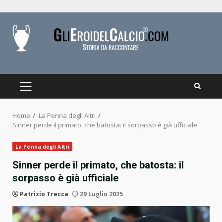
Skip
to
content
PRIMARY
MENU
Home
La Penna degli Altri
Sinner perde il primato, che batosta: il sorpasso è già ufficiale
La Penna degli Altri
Sinner perde il primato, che batosta: il
sorpasso è già ufficiale
Patrizio Trecca
29 Luglio 2025