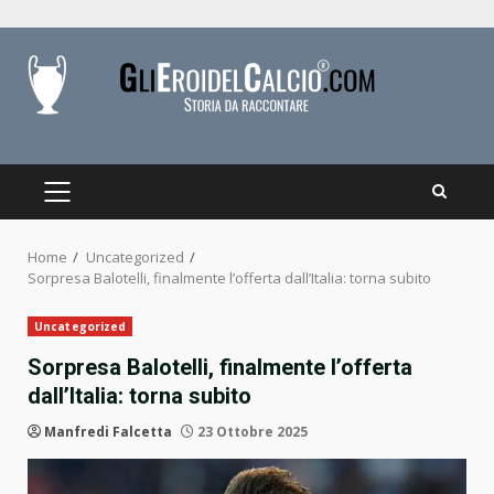
Skip
to
content
PRIMARY
MENU
Home
Uncategorized
Sorpresa Balotelli, finalmente l’offerta dall’Italia: torna subito
Uncategorized
Sorpresa Balotelli, finalmente l’offerta
dall’Italia: torna subito
Manfredi Falcetta
23 Ottobre 2025