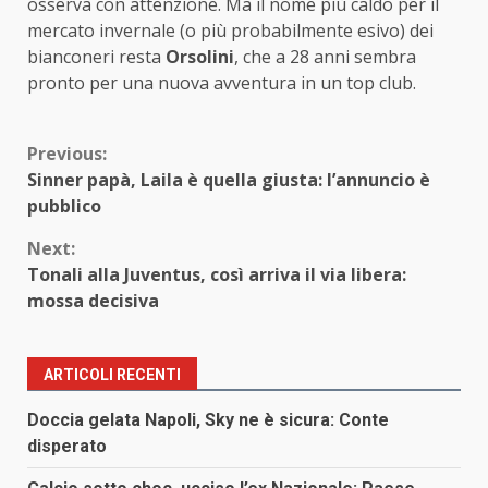
osserva con attenzione. Ma il nome più caldo per il
mercato invernale (o più probabilmente esivo) dei
bianconeri resta
Orsolini
, che a 28 anni sembra
pronto per una nuova avventura in un top club.
Continue
Previous:
Sinner papà, Laila è quella giusta: l’annuncio è
Reading
pubblico
Next:
Tonali alla Juventus, così arriva il via libera:
mossa decisiva
ARTICOLI RECENTI
Doccia gelata Napoli, Sky ne è sicura: Conte
disperato