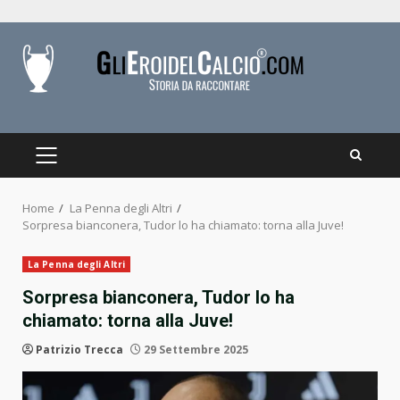
Skip
to
content
PRIMARY
MENU
Home
La Penna degli Altri
Sorpresa bianconera, Tudor lo ha chiamato: torna alla Juve!
La Penna degli Altri
Sorpresa bianconera, Tudor lo ha
chiamato: torna alla Juve!
Patrizio Trecca
29 Settembre 2025