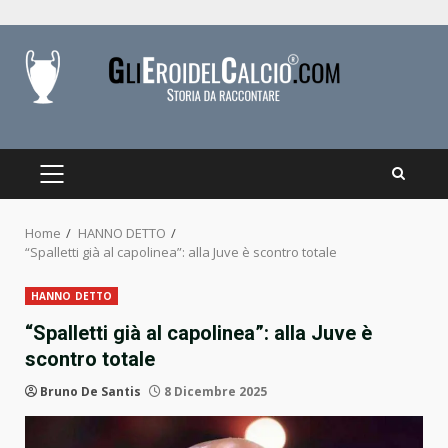
Skip
to
content
PRIMARY
MENU
Home
HANNO DETTO
“Spalletti già al capolinea”: alla Juve è scontro totale
HANNO DETTO
“Spalletti già al capolinea”: alla Juve è
scontro totale
Bruno De Santis
8 Dicembre 2025