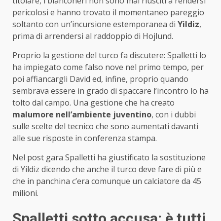
titolare, i bianconeri non sono mai riusciti a rendersi
pericolosi e hanno trovato il momentaneo pareggio
soltanto con un’incursione estemporanea di
Yildiz
,
prima di arrendersi al raddoppio di Hojlund.
Proprio la gestione del turco fa discutere: Spalletti lo
ha impiegato come falso nove nel primo tempo, per
poi affiancargli David ed, infine, proprio quando
sembrava essere in grado di spaccare l’incontro lo ha
tolto dal campo. Una gestione che ha creato
malumore nell’ambiente juventino
, con i dubbi
sulle scelte del tecnico che sono aumentati davanti
alle sue risposte in conferenza stampa.
Nel post gara Spalletti ha giustificato la sostituzione
di Yildiz dicendo che anche il turco deve fare di più e
che in panchina c’era comunque un calciatore da 45
milioni.
Spalletti sotto accusa: è tutti