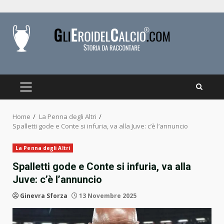
Skip
to
content
PRIMARY
MENU
Home
La Penna degli Altri
Spalletti gode e Conte si infuria, va alla Juve: c’è l’annuncio
La Penna degli Altri
Spalletti gode e Conte si infuria, va alla
Juve: c’è l’annuncio
Ginevra Sforza
13 Novembre 2025