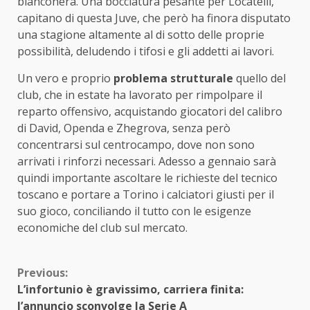
bianconera. Una bocciatura pesante per Locatelli,
capitano di questa Juve, che però ha finora disputato
una stagione altamente al di sotto delle proprie
possibilità, deludendo i tifosi e gli addetti ai lavori.
Un vero e proprio
problema strutturale
quello del
club, che in estate ha lavorato per rimpolpare il
reparto offensivo, acquistando giocatori del calibro
di David, Openda e Zhegrova, senza però
concentrarsi sul centrocampo, dove non sono
arrivati i rinforzi necessari. Adesso a gennaio sarà
quindi importante ascoltare le richieste del tecnico
toscano e portare a Torino i calciatori giusti per il
suo gioco, conciliando il tutto con le esigenze
economiche del club sul mercato.
Continue
Previous:
L’infortunio è gravissimo, carriera finita:
Reading
l’annuncio sconvolge la Serie A