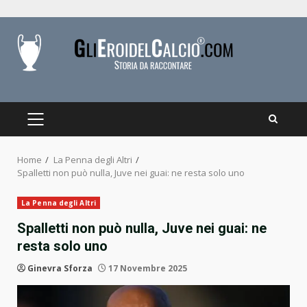
Skip
to
content
PRIMARY
MENU
Home
La Penna degli Altri
Spalletti non può nulla, Juve nei guai: ne resta solo uno
La Penna degli Altri
Spalletti non può nulla, Juve nei guai: ne
resta solo uno
Ginevra Sforza
17 Novembre 2025