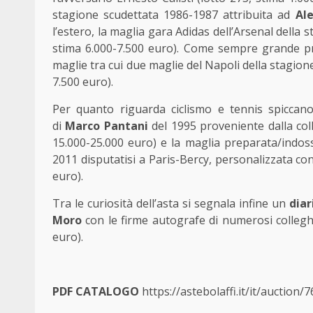
stagione scudettata 1986-1987 attribuita ad
Al
l’estero, la maglia gara Adidas dell’Arsenal della
stima 6.000-7.500 euro). Come sempre grande 
maglie tra cui due maglie del Napoli della stagion
7.500 euro).
Per quanto riguarda ciclismo e tennis spiccano
di
Marco Pantani
del 1995 proveniente dalla col
15.000-25.000 euro) e la maglia preparata/indo
2011 disputatisi a Paris-Bercy, personalizzata con 
euro).
Tra le curiosità dell’asta si segnala infine
un
dia
Moro
con le firme autografe di numerosi colleghi 
euro).
PDF CATALOGO
https://astebolaffi.it/it/auction/7