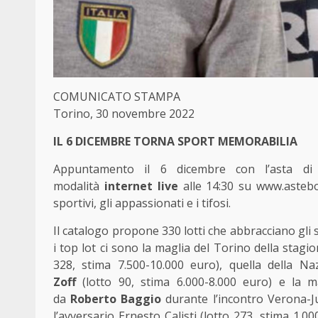
COMUNICATO STAMPA
Torino, 30 novembre 2022
IL 6 DICEMBRE TORNA SPORT MEMORABILIA
Appuntamento il 6 dicembre con l’asta d
modalità
internet live
alle 14:30 su
www.astebol
sportivi, gli appassionati e i tifosi.
Il catalogo propone 330 lotti che abbracciano gli sp
i top lot ci sono la maglia del Torino della stagi
328, stima 7.500-10.000 euro), quella della N
Zoff
(lotto 90, stima 6.000-8.000 euro) e la 
da
Roberto Baggio
durante l’incontro Verona-J
l’avversario Ernesto Calisti (lotto 273, stima 1.