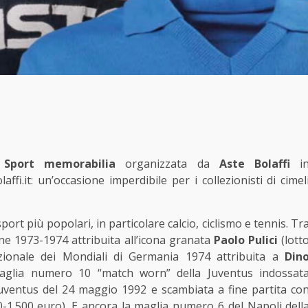
i
Sport memorabilia
organizzata da
Aste Bolaffi
i
affi.it
: un’occasione imperdibile per i collezionisti di cimel
ort più popolari, in particolare calcio, ciclismo e tennis. Tr
one 1973-1974 attribuita all’icona granata
Paolo Pulici
(lott
azionale dei Mondiali di Germania 1974 attribuita a
Din
maglia numero 10 “match worn” della Juventus indossat
uventus del 24 maggio 1992 e scambiata a fine partita co
000-1.500 euro). E ancora la maglia numero 6 del Napoli dell