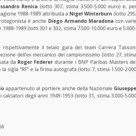
essandro Renica
(lotto
307, stima 3.500-5.000 euro) e, pe
 stagione 1988-1989 attribuita a
Nigel Winterburn
(lotto
295
protagonista è anche
Diego Armando Maradona
con vari
e 1988-1989 (lotti 301 e 302, stima 7.500-10.000 euro e 5.000
 rispettivamente il telaio gara del team Carrera Tasson
lezione dell’ex meccanico del campionissimo (lotto 27, stim
ssata da
Roger Federer
durante i BNP Paribas Masters de
la sigla “RF” e la firma autografa (lotto 7, stima 1.500-2.00
rio
appartenuto al portiere anche della Nazionale
Giusepp
calciatori degli anni 1949-1953 (lotto 31, stima 3.000-5.00
66