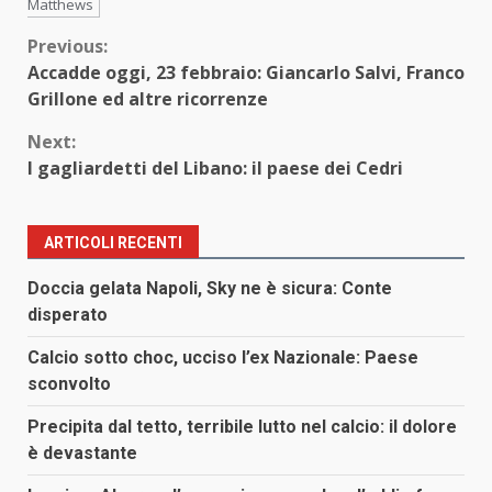
Matthews
Continue
Previous:
Accadde oggi, 23 febbraio: Giancarlo Salvi, Franco
Reading
Grillone ed altre ricorrenze
Next:
I gagliardetti del Libano: il paese dei Cedri
ARTICOLI RECENTI
Doccia gelata Napoli, Sky ne è sicura: Conte
disperato
Calcio sotto choc, ucciso l’ex Nazionale: Paese
sconvolto
Precipita dal tetto, terribile lutto nel calcio: il dolore
è devastante