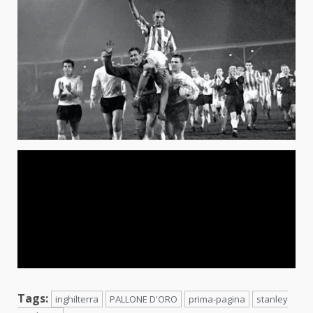
Tags:
inghilterra
PALLONE D'ORO
prima-pagina
stanley