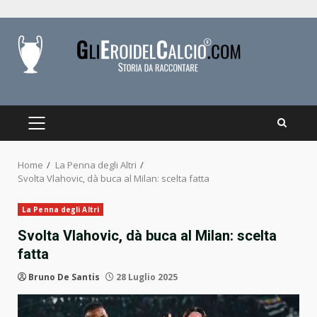
Skip
to
content
PRIMARY
MENU
Home
La Penna degli Altri
Svolta Vlahovic, dà buca al Milan: scelta fatta
La Penna degli Altri
Svolta Vlahovic, dà buca al Milan: scelta
fatta
Bruno De Santis
28 Luglio 2025