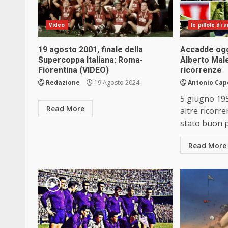
Video
le pillole di
19 agosto 2001, finale della
Accadde ogg
Supercoppa Italiana: Roma-
Alberto Male
Fiorentina (VIDEO)
ricorrenze
Redazione
19 Agosto 2024
Antonio Cap
5 giugno 195
Read More
altre ricorr
stato buon pr
Read More