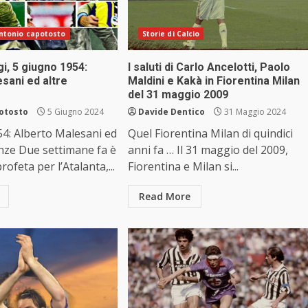
 antonio capotosto
Storie di Calcio
i, 5 giugno 1954:
I saluti di Carlo Ancelotti, Paolo
sani ed altre
Maldini e Kakà in Fiorentina Milan
del 31 maggio 2009
otosto
5 Giugno 2024
Davide Dentico
31 Maggio 2024
4: Alberto Malesani ed
Quel Fiorentina Milan di quindici
enze Due settimane fa è
anni fa … Il 31 maggio del 2009,
ofeta per l’Atalanta,...
Fiorentina e Milan si...
Read More