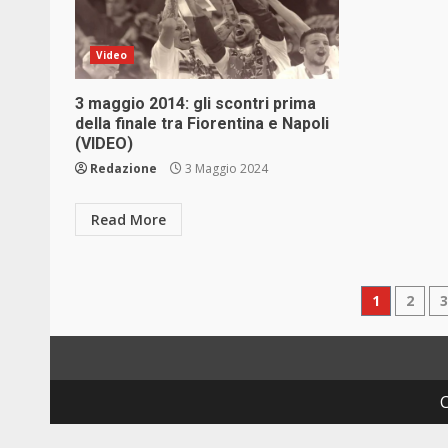
Video
3 maggio 2014: gli scontri prima
della finale tra Fiorentina e Napoli
(VIDEO)
Redazione
3 Maggio 2024
Read More
Pagin
1
2
degli
articol
C