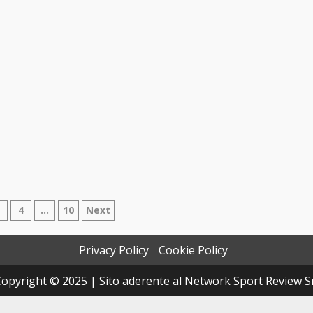
azione
3
4
…
10
Next
Privacy Policy
Cookie Policy
i
opyright © 2025 | Sito aderente al Network Sport Review S