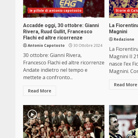
le pillole di antonio capotosto
Storie di Cal
Accadde oggi, 30 ottobre: Gianni
La Fiorentin
Rivera, Ruud Gullit, Francesco
Magnini
Flachi ed altre ricorrenze
Redazione
Antonio Capotosto
30 Ottobre 2024
La Fiorentin
30 ottobre: Gianni Rivera,
Magnini Il 2
Francesco Flachi ed altre ricorrenze
nasce l’ex F
Andate indietro nel tempo e
Magnini. Con i
mettete a confronto...
Read More
Read More