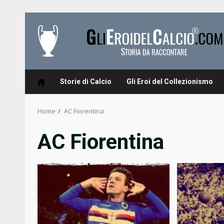
Skip
to
content
Storie di Calcio
Gli Eroi del Collezionismo
Home
AC Fiorentina
AC Fiorentina