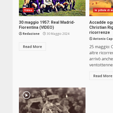
Video
le pillole di
30 maggio 1957: Real Madrid-
Accadde ogg
Fiorentina (VIDEO)
Christian Ri
ricorrenze
Redazione
30 Maggio 2024
Antonio Cap
25 maggio: C
Read More
altre ricorr
arrivò anche
ventottenne.
Read More