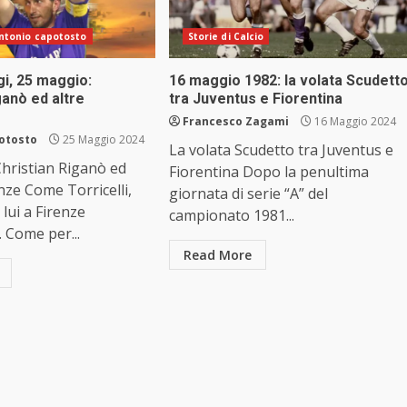
 antonio capotosto
Storie di Calcio
i, 25 maggio:
16 maggio 1982: la volata Scudett
ganò ed altre
tra Juventus e Fiorentina
Francesco Zagami
16 Maggio 2024
otosto
25 Maggio 2024
La volata Scudetto tra Juventus e
hristian Riganò ed
Fiorentina Dopo la penultima
enze Come Torricelli,
giornata di serie “A” del
 lui a Firenze
campionato 1981...
 Come per...
Read More