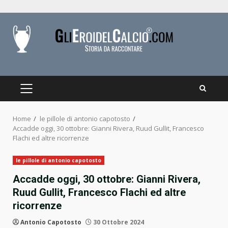
Skip
to
content
PRIMARY
MENU
Home
le pillole di antonio capotosto
Accadde oggi, 30 ottobre: Gianni Rivera, Ruud Gullit, Francesco
Flachi ed altre ricorrenze
le pillole di antonio capotosto
Accadde oggi, 30 ottobre: Gianni Rivera,
Ruud Gullit, Francesco Flachi ed altre
ricorrenze
Antonio Capotosto
30 Ottobre 2024