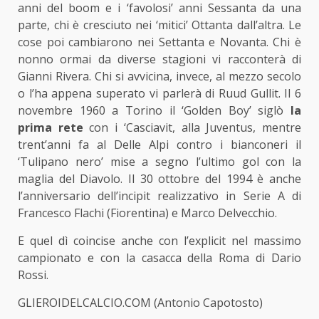
anni del boom e i ‘favolosi’ anni Sessanta da una
parte, chi è cresciuto nei ‘mitici’ Ottanta dall’altra. Le
cose poi cambiarono nei Settanta e Novanta. Chi è
nonno ormai da diverse stagioni vi racconterà di
Gianni Rivera. Chi si avvicina, invece, al mezzo secolo
o l’ha appena superato vi parlerà di Ruud Gullit. Il 6
novembre 1960 a Torino il ‘Golden Boy’ siglò
la
prima rete
con i ‘Casciavit, alla Juventus, mentre
trent’anni fa al Delle Alpi contro i bianconeri il
‘Tulipano nero’ mise a segno l’ultimo gol con la
maglia del Diavolo. Il 30 ottobre del 1994 è anche
l’anniversario dell’incipit realizzativo in Serie A di
Francesco Flachi (Fiorentina) e Marco Delvecchio.
E quel dì coincise anche con l’explicit nel massimo
campionato e con la casacca della Roma di Dario
Rossi.
GLIEROIDELCALCIO.COM (Antonio Capotosto)