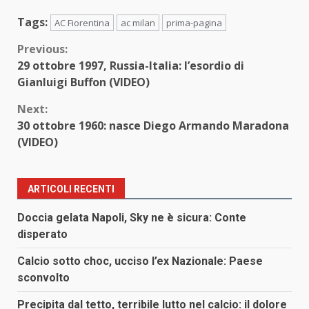
Tags:
AC Fiorentina
ac milan
prima-pagina
Continue
Previous:
29 ottobre 1997, Russia-Italia: l’esordio di
Reading
Gianluigi Buffon (VIDEO)
Next:
30 ottobre 1960: nasce Diego Armando Maradona
(VIDEO)
ARTICOLI RECENTI
Doccia gelata Napoli, Sky ne è sicura: Conte
disperato
Calcio sotto choc, ucciso l’ex Nazionale: Paese
sconvolto
Precipita dal tetto, terribile lutto nel calcio: il dolore