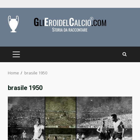
Skip
to
content
PRIMARY
MENU
Home
brasile 1950
brasile 1950