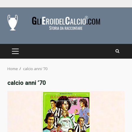
Skip
to
content
PRIMARY
MENU
Home
calcio anni ’70
calcio anni ’70