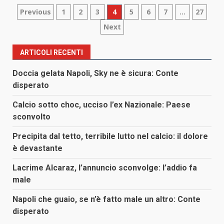
Paginazione
Previous
1
2
3
4
5
6
7
…
27
Next
degli
articoli
ARTICOLI RECENTI
Doccia gelata Napoli, Sky ne è sicura: Conte
disperato
Calcio sotto choc, ucciso l’ex Nazionale: Paese
sconvolto
Precipita dal tetto, terribile lutto nel calcio: il dolore
è devastante
Lacrime Alcaraz, l’annuncio sconvolge: l’addio fa
male
Napoli che guaio, se n’è fatto male un altro: Conte
disperato