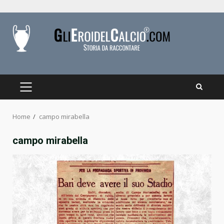
Skip
to
content
PRIMARY
MENU
Home
campo mirabella
campo mirabella