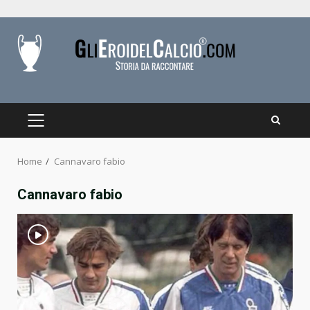
Skip
to
content
PRIMARY
MENU
Home
Cannavaro fabio
Cannavaro fabio