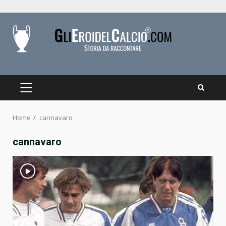
Skip
to
content
PRIMARY
MENU
Home
cannavaro
cannavaro