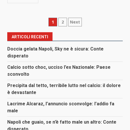
Paginazione
1
2
Next
degli
ARTICOLI RECENTI
articoli
Doccia gelata Napoli, Sky ne è sicura: Conte
disperato
Calcio sotto choc, ucciso l’ex Nazionale: Paese
sconvolto
Precipita dal tetto, terribile lutto nel calcio: il dolore
è devastante
Lacrime Alcaraz, l’annuncio sconvolge: l’addio fa
male
Napoli che guaio, se n’è fatto male un altro: Conte
disperato