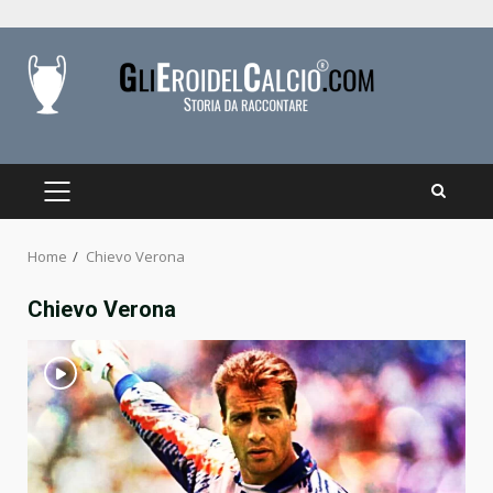
Skip
to
content
PRIMARY
MENU
Home
Chievo Verona
Chievo Verona