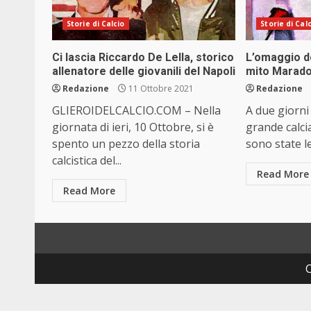
Storie di Calcio
Storie di Cal
Ci lascia Riccardo De Lella, storico
L’omaggio de
allenatore delle giovanili del Napoli
mito Marad
Redazione
11 Ottobre 2021
Redazione
GLIEROIDELCALCIO.COM – Nella
A due giorni 
giornata di ieri, 10 Ottobre, si è
grande calci
spento un pezzo della storia
sono state le
calcistica del...
Read More
Read More
C