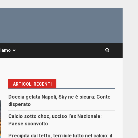
Siamo
ARTICOLI RECENTI
Doccia gelata Napoli, Sky ne è sicura: Conte
disperato
Calcio sotto choc, ucciso l’ex Nazionale:
Paese sconvolto
Precipita dal tetto, terribile lutto nel calcio: il