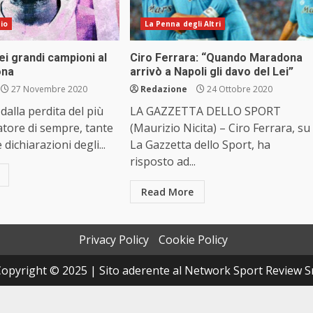
cio
La Penna degli Altri
i grandi campioni al
Ciro Ferrara: “Quando Maradona
ona
arrivò a Napoli gli davo del Lei”
27 Novembre 2020
Redazione
24 Ottobre 2020
dalla perdita del più
LA GAZZETTA DELLO SPORT
atore di sempre, tante
(Maurizio Nicita) – Ciro Ferrara, su
 dichiarazioni degli...
La Gazzetta dello Sport, ha
risposto ad...
Read More
Privacy Policy
Cookie Policy
opyright © 2025 | Sito aderente al Network Sport Review S