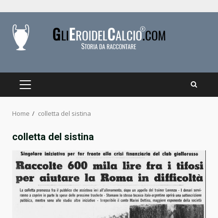
Skip
to
content
PRIMARY
MENU
Home
colletta del sistina
colletta del sistina