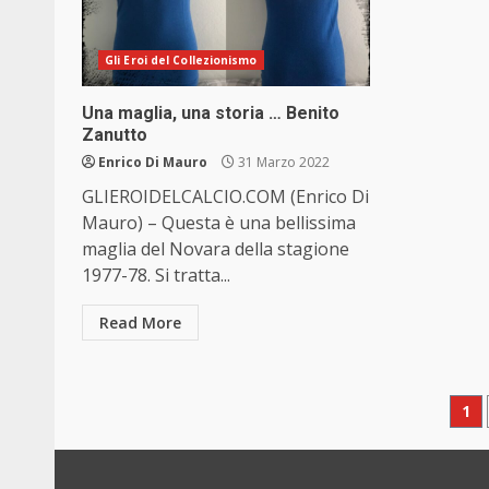
Gli Eroi del Collezionismo
Una maglia, una storia … Benito
Zanutto
Enrico Di Mauro
31 Marzo 2022
GLIEROIDELCALCIO.COM (Enrico Di
Mauro) – Questa è una bellissima
maglia del Novara della stagione
1977-78. Si tratta...
Read More
Pa
1
de