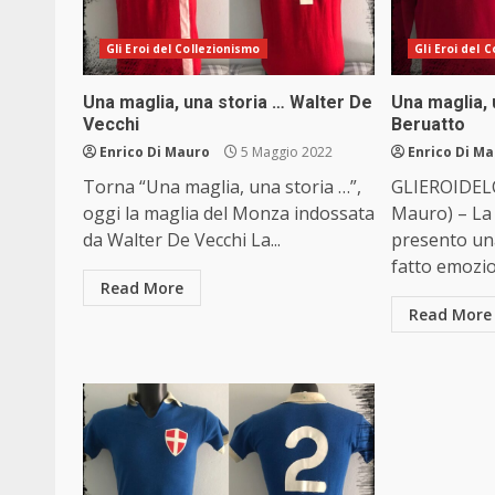
Gli Eroi del Collezionismo
Gli Eroi del 
Una maglia, una storia … Walter De
Una maglia, 
Vecchi
Beruatto
Enrico Di Mauro
5 Maggio 2022
Enrico Di M
Torna “Una maglia, una storia …”,
GLIEROIDELC
oggi la maglia del Monza indossata
Mauro) – La
da Walter De Vecchi La...
presento un
fatto emozio
Read More
Read More