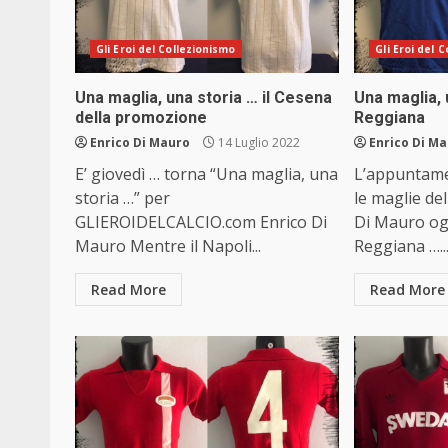
Gli Eroi del Collezionismo
Gli Eroi del 
Una maglia, una storia … il Cesena
Una maglia, 
della promozione
Reggiana
Enrico Di Mauro
14 Luglio 2022
Enrico Di M
E’ giovedì … torna “Una maglia, una
L’appuntame
storia …” per
le maglie del
GLIEROIDELCALCIO.com Enrico Di
Di Mauro ogg
Mauro Mentre il Napoli...
Reggiana …..
Read More
Read More