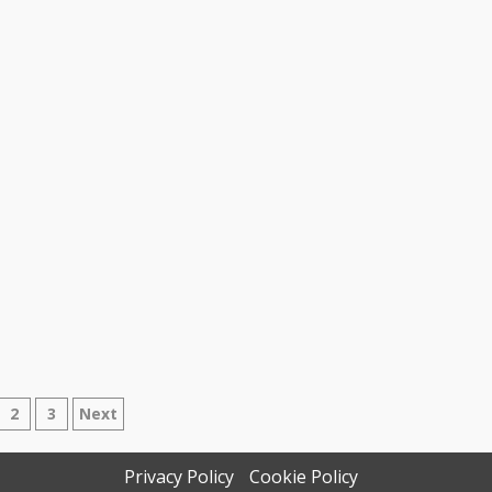
ginazione
2
3
Next
gli
Privacy Policy
Cookie Policy