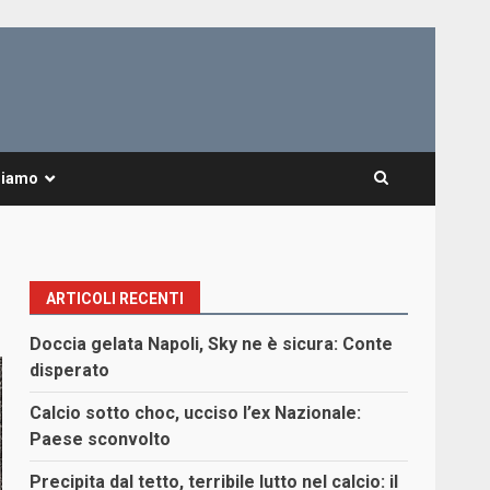
Siamo
ARTICOLI RECENTI
Doccia gelata Napoli, Sky ne è sicura: Conte
disperato
Calcio sotto choc, ucciso l’ex Nazionale:
Paese sconvolto
Precipita dal tetto, terribile lutto nel calcio: il