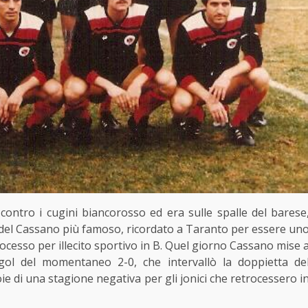
 contro i cugini biancorosso ed era sulle spalle del barese
 del Cassano più famoso, ricordato a Taranto per essere un
etrocesso per illecito sportivo in B. Quel giorno Cassano mise 
gol del momentaneo 2-0, che intervallò la doppietta de
e di una stagione negativa per gli jonici che retrocessero i