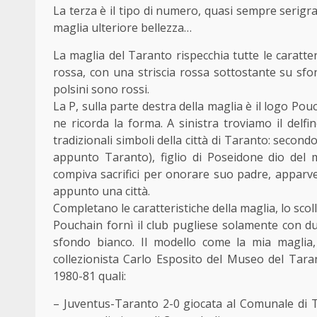
La terza è il tipo di numero, quasi sempre serigra
maglia ulteriore bellezza…
La maglia del Taranto rispecchia tutte le caratter
rossa, con una striscia rossa sottostante su sfond
polsini sono rossi.
La P, sulla parte destra della maglia è il logo Po
ne ricorda la forma. A sinistra troviamo il delf
tradizionali simboli della città di Taranto: secondo
appunto Taranto), figlio di Poseidone dio del m
compiva sacrifici per onorare suo padre, apparv
appunto una città.
Completano le caratteristiche della maglia, lo scol
Pouchain fornì il club pugliese solamente con d
sfondo bianco. Il modello come la mia maglia, s
collezionista Carlo Esposito del Museo del Taran
1980-81 quali:
– Juventus-Taranto 2-0 giocata al Comunale di To