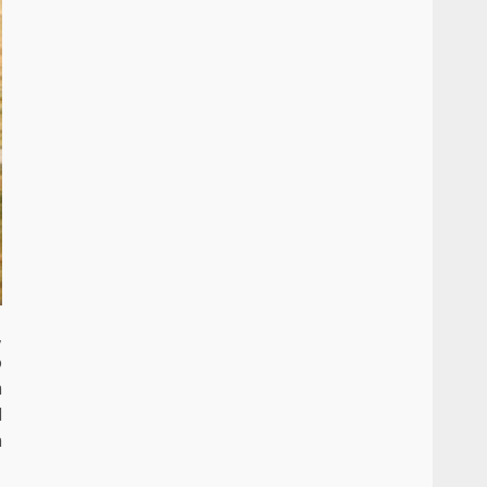
,
o
a
l
n