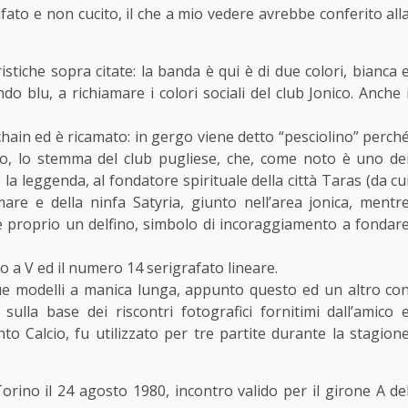
fato e non cucito, il che a mio vedere avrebbe conferito all
istiche sopra citate: la banda è qui è di due colori, bianca 
o blu, a richiamare i colori sociali del club Jonico. Anche 
uchain ed è ricamato: in gergo viene detto “pesciolino” perch
ino, lo stemma del club pugliese, che, come noto è uno de
 la leggenda, al fondatore spirituale della città Taras (da cu
are e della ninfa Satyria, giunto nell’area jonica, mentr
e proprio un delfino, simbolo di incoraggiamento a fondar
lo a V ed il numero 14 serigrafato lineare.
ue modelli a manica lunga, appunto questo ed un altro co
ulla base dei riscontri fotografici fornitimi dall’amico 
to Calcio, fu utilizzato per tre partite durante la stagion
rino il 24 agosto 1980, incontro valido per il girone A de