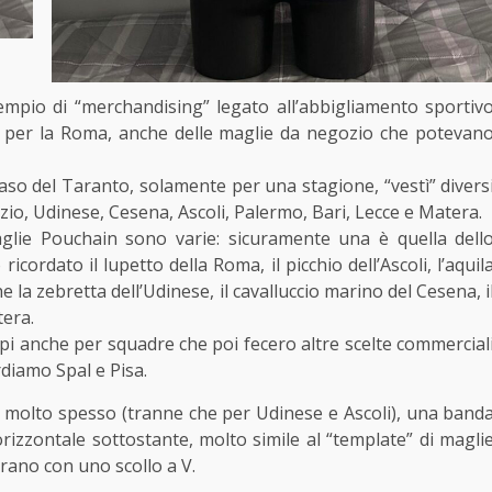
empio di “merchandising” legato all’abbigliamento sportiv
ome per la Roma, anche delle maglie da negozio che potevan
o del Taranto, solamente per una stagione, “vestì” divers
azio, Udinese, Cesena, Ascoli, Palermo, Bari, Lecce e Matera.
aglie Pouchain sono varie: sicuramente una è quella dell
ordato il lupetto della Roma, il picchio dell’Ascoli, l’aquil
e la zebretta dell’Udinese, il cavalluccio marino del Cesena, i
tera.
pi anche per squadre che poi fecero altre scelte commercial
diamo Spal e Pisa.
o molto spesso (tranne che per Udinese e Ascoli), una band
 orizzontale sottostante, molto simile al “template” di magli
erano con uno scollo a V.