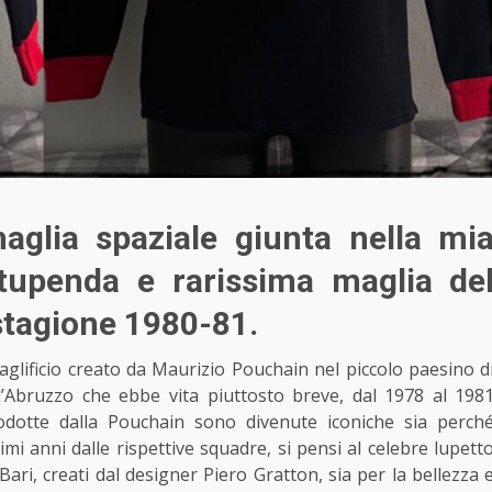
aglia spaziale giunta nella mi
stupenda e rarissima maglia de
stagione 1980-81.
glificio creato da Maurizio Pouchain nel piccolo paesino d
 l’Abruzzo che ebbe vita piuttosto breve, dal 1978 al 198
odotte dalla Pouchain sono divenute iconiche sia perch
mi anni dalle rispettive squadre, si pensi al celebre lupett
 Bari, creati dal designer Piero Gratton, sia per la bellezza 