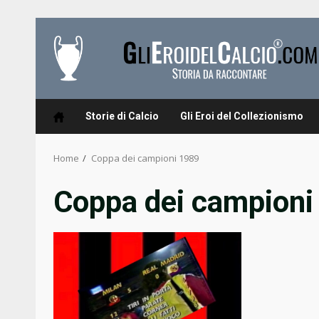
Skip
to
content
Storie di Calcio
Gli Eroi del Collezionismo
Home
Coppa dei campioni 1989
Coppa dei campioni